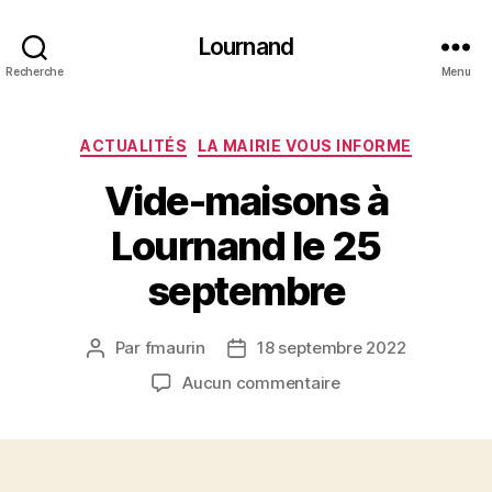
Lournand
Recherche
Menu
Catégories
ACTUALITÉS
LA MAIRIE VOUS INFORME
Vide-maisons à
Lournand le 25
septembre
Par
fmaurin
18 septembre 2022
Auteur
Date
de
de
sur
Aucun commentaire
l’article
l’article
Vide-
maisons
à
Lournand