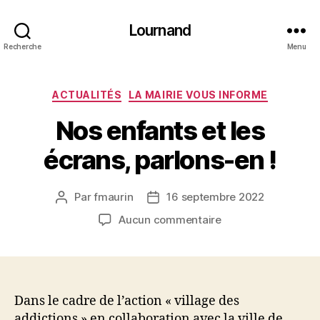
Lournand
Recherche
Menu
Catégories
ACTUALITÉS
LA MAIRIE VOUS INFORME
Nos enfants et les
écrans, parlons-en !
Par
fmaurin
16 septembre 2022
Auteur
Date
de
de
sur
Aucun commentaire
l’article
l’article
Nos
enfants
et
les
écrans,
Dans le cadre de l’action « village des
parlons-
addictions » en collaboration avec la ville de