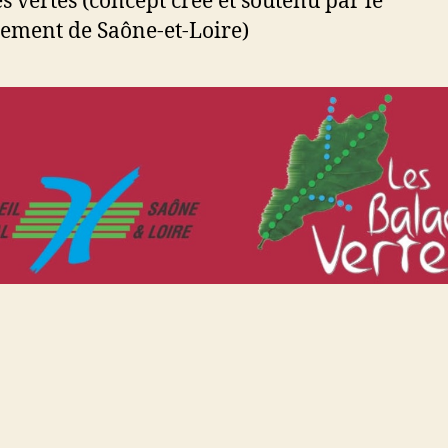
s vertes (concept créé et soutenu par le
ement de Saône-et-Loire)