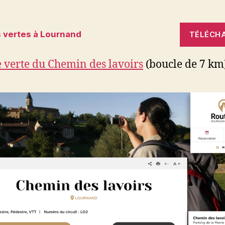
 vertes à Lournand
TÉLÉCH
 verte du Chemin des lavoirs
(boucle de 7 km