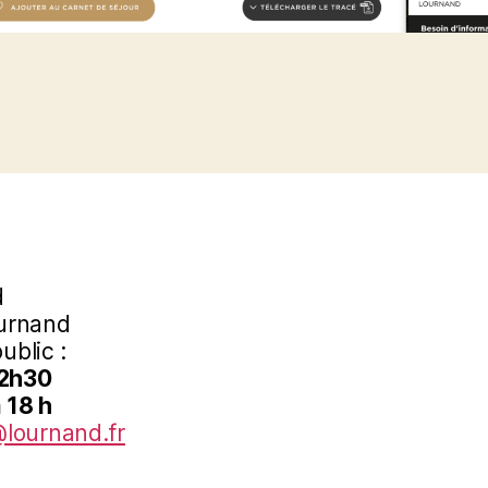
d
ournand
ublic :
12h30
 18 h
@lournand.fr