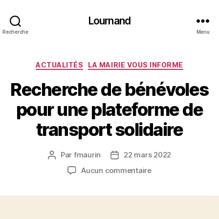
Lournand
Recherche
Menu
Catégories
ACTUALITÉS
LA MAIRIE VOUS INFORME
Recherche de bénévoles
pour une plateforme de
transport solidaire
Par
fmaurin
22 mars 2022
Auteur
Date
de
de
sur
Aucun commentaire
l’article
l’article
Recherche
de
bénévoles
pour