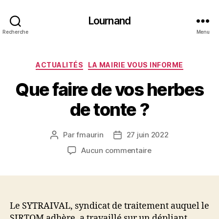
Lournand
Recherche
Menu
Catégories
ACTUALITÉS
LA MAIRIE VOUS INFORME
Que faire de vos herbes
de tonte ?
Par
fmaurin
27 juin 2022
Auteur
Date
de
de
sur
Aucun commentaire
l’article
l’article
Que
faire
de
vos
herbes
Le SYTRAIVAL, syndicat de traitement auquel le
de
SIRTOM adhère, a travaillé sur un dépliant