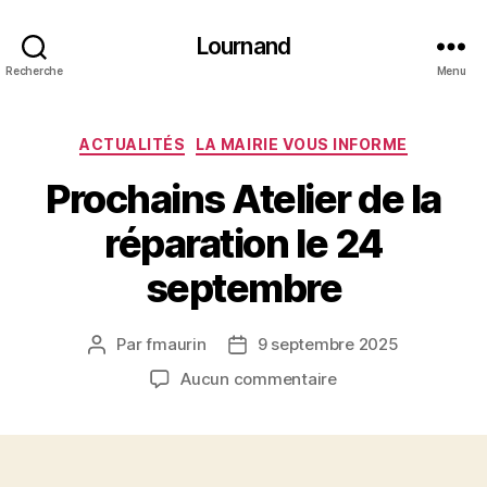
Lournand
Recherche
Menu
Catégories
ACTUALITÉS
LA MAIRIE VOUS INFORME
Prochains Atelier de la
réparation le 24
septembre
Par
fmaurin
9 septembre 2025
Auteur
Date
de
de
sur
Aucun commentaire
l’article
l’article
Prochains
Atelier
de
la