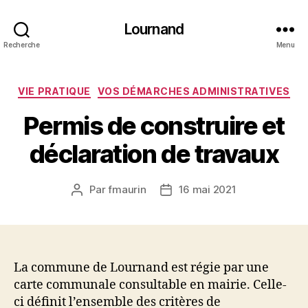
Lournand
Recherche
Menu
Catégories
VIE PRATIQUE
VOS DÉMARCHES ADMINISTRATIVES
Permis de construire et
déclaration de travaux
Par
fmaurin
16 mai 2021
Auteur
Date
de
de
l’article
l’article
La commune de Lournand est régie par une
carte communale consultable en mairie. Celle-
ci définit l’ensemble des critères de