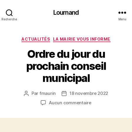
Lournand
Recherche
Menu
Catégories
ACTUALITÉS
LA MAIRIE VOUS INFORME
Ordre du jour du
prochain conseil
municipal
Par
fmaurin
18 novembre 2022
Auteur
Date
de
de
sur
Aucun commentaire
l’article
l’article
Ordre
du
jour
du