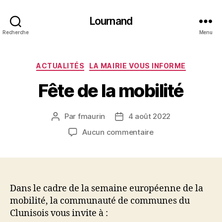
Lournand
Recherche
Menu
Catégories
ACTUALITÉS
LA MAIRIE VOUS INFORME
Fête de la mobilité
Par
fmaurin
4 août 2022
Auteur
Date
de
de
sur
Aucun commentaire
l’article
l’article
Fête
de
la
mobilité
Dans le cadre de la semaine européenne de la
mobilité, la communauté de communes du
Clunisois vous invite à :