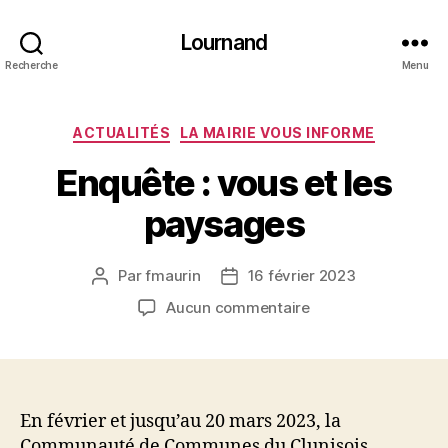
Lournand
Recherche
Menu
Catégories
ACTUALITÉS
LA MAIRIE VOUS INFORME
Enquête : vous et les
paysages
Par
fmaurin
16 février 2023
Auteur
Date
de
de
sur
Aucun commentaire
l’article
l’article
Enquête
:
vous
et
les
En février et jusqu’au 20 mars 2023, la
paysages
Communauté de Communes du Clunisois