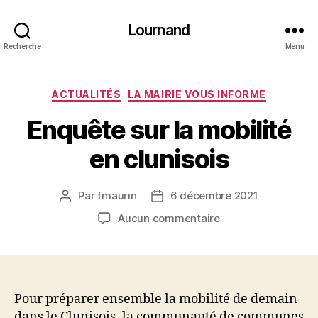
Lournand
Recherche
Menu
Catégories
ACTUALITÉS
LA MAIRIE VOUS INFORME
Enquête sur la mobilité
en clunisois
Par
fmaurin
6 décembre 2021
Auteur
Date
de
de
sur
Aucun commentaire
l’article
l’article
Enquête
sur
la
mobilité
en
Pour préparer ensemble la mobilité de demain
clunisois
dans le Clunisois, la communauté de communes