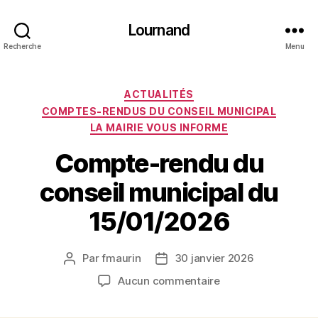
Lournand
Recherche
Menu
Catégories
ACTUALITÉS
COMPTES-RENDUS DU CONSEIL MUNICIPAL
LA MAIRIE VOUS INFORME
Compte-rendu du
conseil municipal du
15/01/2026
Par
fmaurin
30 janvier 2026
Auteur
Date
de
de
sur
Aucun commentaire
l’article
l’article
Compte-
rendu