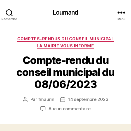
Lournand
Recherche
Menu
Catégories
COMPTES-RENDUS DU CONSEIL MUNICIPAL
LA MAIRIE VOUS INFORME
Compte-rendu du
conseil municipal du
08/06/2023
Par
fmaurin
14 septembre 2023
Auteur
Date
de
de
sur
Aucun commentaire
l’article
l’article
Compte-
rendu
du