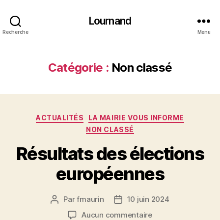
Lournand
Recherche
Menu
Catégorie :
Non classé
Catégories
ACTUALITÉS
LA MAIRIE VOUS INFORME
NON CLASSÉ
Résultats des élections
européennes
Par
fmaurin
10 juin 2024
Auteur
Date
de
de
sur
Aucun commentaire