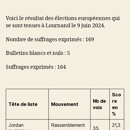
l’article
l’article
Résultats
des
élections
Voici le résultat des élections européennes qui
européennes
se sont tenues à Lournand le 9 juin 2024.
Nombre de suffrages exprimés : 169
Bulletins blancs et nuls : 5
Suffrages exprimés : 164
Sco
Nb de
re
Tête de liste
Mouvement
voix
en
%
Jordan
Rassemblement
21,3
35