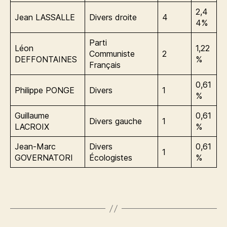
2,4
Jean LASSALLE
Divers droite
4
4%
Parti
Léon
1,22
Communiste
2
DEFFONTAINES
%
Français
0,61
Philippe PONGE
Divers
1
%
Guillaume
0,61
Divers gauche
1
LACROIX
%
Jean-Marc
Divers
0,61
1
GOVERNATORI
Écologistes
%