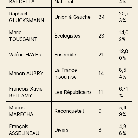
BARDELLA
National
4%
Raphaël
20,7
Union à Gauche
34
GLUCKSMANN
3%
Marie
14,0
Écologistes
23
TOUSSAINT
2%
12,8
Valérie HAYER
Ensemble
21
0%
La France
8,5
Manon AUBRY
14
Insoumise
4%
François-Xavier
6,71
Les Républicains
11
BELLAMY
%
Marion
5,4
Reconquête !
9
MARÉCHAL
9%
François
4,8
Divers
8
ASSELINEAU
8%