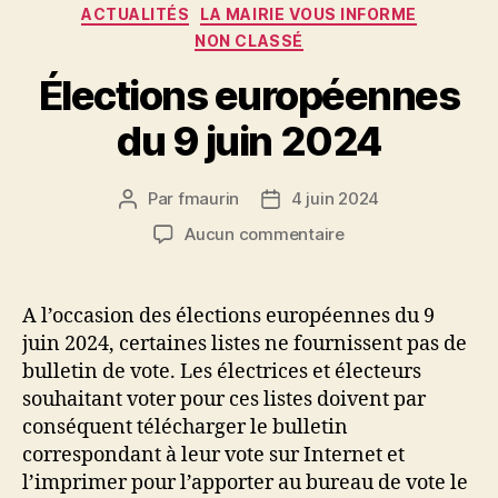
Catégories
ACTUALITÉS
LA MAIRIE VOUS INFORME
NON CLASSÉ
Élections européennes
du 9 juin 2024
Par
fmaurin
4 juin 2024
Auteur
Date
de
de
sur
Aucun commentaire
l’article
l’article
Élections
européennes
du
A l’occasion des élections européennes du 9
9
juin 2024, certaines listes ne fournissent pas de
juin
bulletin de vote. Les électrices et électeurs
2024
souhaitant voter pour ces listes doivent par
conséquent télécharger le bulletin
correspondant à leur vote sur Internet et
l’imprimer pour l’apporter au bureau de vote le