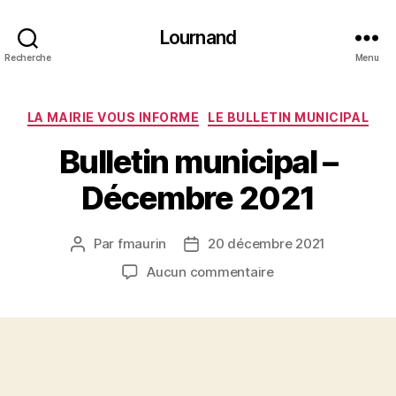
Lournand
Recherche
Menu
Catégories
LA MAIRIE VOUS INFORME
LE BULLETIN MUNICIPAL
Bulletin municipal –
Décembre 2021
Par
fmaurin
20 décembre 2021
Auteur
Date
de
de
sur
Aucun commentaire
l’article
l’article
Bulletin
municipal
–
Décembre
2021