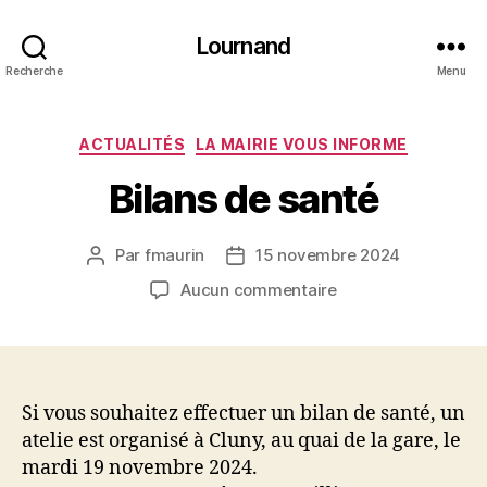
Lournand
Recherche
Menu
Catégories
ACTUALITÉS
LA MAIRIE VOUS INFORME
Bilans de santé
Par
fmaurin
15 novembre 2024
Auteur
Date
de
de
sur
Aucun commentaire
l’article
l’article
Bilans
de
santé
Si vous souhaitez effectuer un bilan de santé, un
atelie est organisé à Cluny, au quai de la gare, le
mardi 19 novembre 2024.