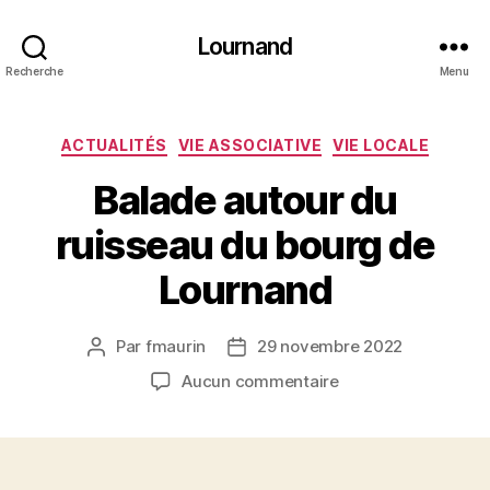
Lournand
Recherche
Menu
Catégories
ACTUALITÉS
VIE ASSOCIATIVE
VIE LOCALE
Balade autour du
ruisseau du bourg de
Lournand
Par
fmaurin
29 novembre 2022
Auteur
Date
de
de
sur
Aucun commentaire
l’article
l’article
Balade
autour
du
ruisseau