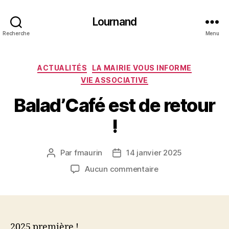
Lournand
Recherche
Menu
Catégories
ACTUALITÉS
LA MAIRIE VOUS INFORME
VIE ASSOCIATIVE
Balad’Café est de retour
!
Par
fmaurin
14 janvier 2025
Auteur
Date
de
de
sur
Aucun commentaire
l’article
l’article
Balad’Café
est
de
retour
!
2025 première !