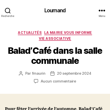
Lournand
Recherche
Menu
Catégories
ACTUALITÉS
LA MAIRIE VOUS INFORME
VIE ASSOCIATIVE
Balad’Café dans la salle
communale
Par
fmaurin
20 septembre 2024
Auteur
Date
de
de
sur
Aucun commentaire
l’article
l’article
Balad’Café
dans
la
salle
communale
Pour fêter l’arrivée de l’automne, Balad’Café